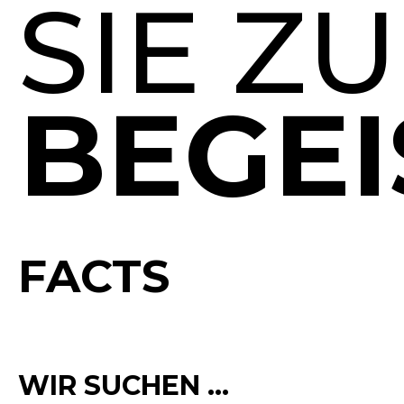
SIE ZU
BEGEI
F
ACTS
WIR SUCHEN …