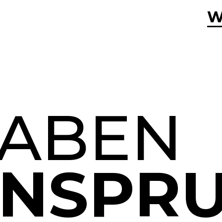
W
ABEN
NSPR